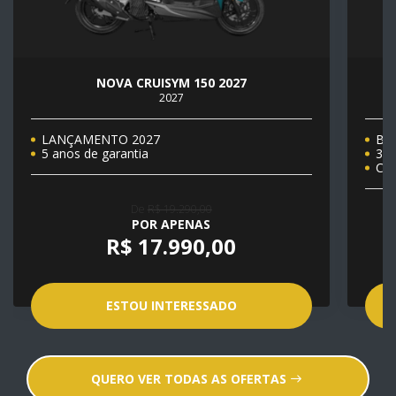
NOVA CRUISYM 150 2027
2027
LANÇAMENTO 2027
Bôn
5 anos de garantia
3 A
Câm
De
R$ 19.290,00
POR APENAS
R$ 17.990,00
ESTOU INTERESSADO
QUERO VER TODAS AS OFERTAS