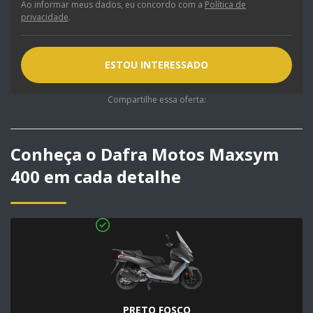
Ao informar meus dados, eu concordo com a
Política de
privacidade
.
ESTOU INTERESSADO
Compartilhe essa oferta:
Conheça o
Dafra Motos Maxsym
400
em cada detalhe
PRETO FOSCO